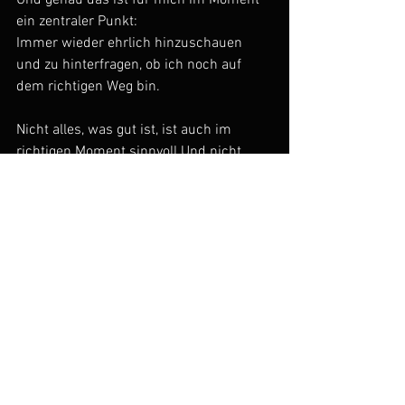
Und genau das ist für mich im Moment 
ein zentraler Punkt:
Immer wieder ehrlich hinzuschauen 
und zu hinterfragen, ob ich noch auf 
dem richtigen Weg bin.
Nicht alles, was gut ist, ist auch im 
richtigen Moment sinnvoll.Und nicht 
alles, was man einmal aufgebaut hat, 
muss für immer gleich bleiben.
Für mich bedeutet das aktuell, mich 
bewusster zu entscheiden:
Womit verbringe ich meine Zeit?Was 
bringt mich wirklich weiter?Und von 
welchen Dingen sollte ich mich vielleicht 
lösen?
Ich bin noch nicht dort, wo ich sein 