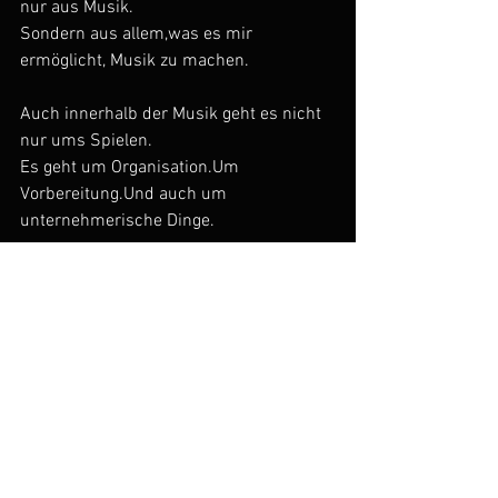
nur aus Musik.
Sondern aus allem,was es mir 
ermöglicht, Musik zu machen.
Auch innerhalb der Musik geht es nicht 
nur ums Spielen.
Es geht um Organisation.Um 
Vorbereitung.Und auch um 
unternehmerische Dinge.
Und trotzdem gefällt mir dieses Leben.
Weil ich merke,dass alles 
zusammengehört.
Es geht nicht einfach darum, nur Musik 
zu machen.
Sondern darum,ein Leben zu bauen,in 
dem Musik ihren Platz hat.