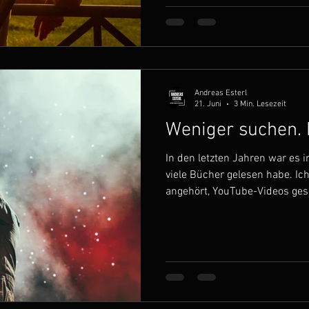
meinen Fokus auf die jeweilig
Aber das Leben geschieht sehr
plant. Es kommen unvorherge
Andreas Esterl
21. Juni
3 Min. Lesezeit
Weniger suchen. 
In den letzten Jahren war es 
viele Bücher gelesen habe. Ic
angehört, YouTube-Videos ges
Newsletter abonniert. Mir war
wieder zu lernen, Neues zu e
entwickeln. Was ich im Laufe d
immer wieder beobachtet habe
beschäftigt war, mir immer w
angeeignet habe und mich mu
vielle