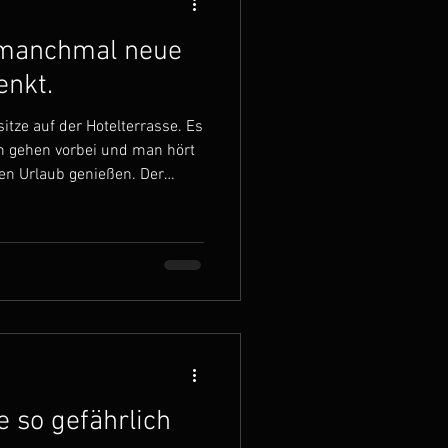
manchmal neue
enkt.
itze auf der Hotelterrasse. Es
n gehen vorbei und man hört
ren Urlaub genießen. Der
eine Zeit, in der alles etwas
 die Kinder haben keine Schule
mehr Zeit für sich selbst. So
 Ich bin in Italien und mein
ders aus als zu Hause. Ich
 so gefährlich