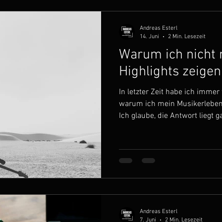
Andreas Esterl
14. Juni
2 Min. Lesezeit
Warum ich nicht 
Highlights zeige
In letzter Zeit habe ich imme
warum ich mein Musikerleben
Ich glaube, die Antwort liegt g
Momenten. Sie liegt vielmehr i
denen niemand zusieht. Gera
Einsichten oder neue Blickwink
Entscheidungen führen und d
beeinflussen. Da alle Lebensb
zusammenhängen und sich geg
Andreas Esterl
7. Juni
2 Min. Lesezeit