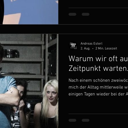
einem Projekt startet ist man v
Ideen und möchte sofort losle
selbst ja auch wenn du ein Pro
Problem an der ganzen Sache i
Motivation nicht immer bleibt
Andreas Esterl
2. Aug.
2 Min. Lesezeit
Warum wir oft au
Zeitpunkt warten
Nach einem schönen zweiwöchi
mich der Alltag mittlerweile wi
einigen Tagen wieder bei der A
geregelten Gang. Und im Gru
verändert wie es vor dem Urla
Zeit mir ein paar Gedanken z
Gedanken begleiten mich auch