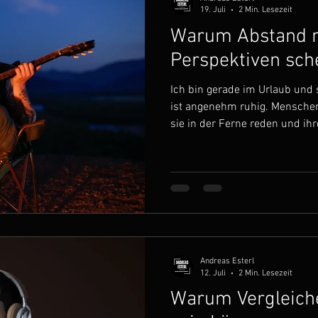
19. Juli
2 Min. Lesezeit
Warum Abstand 
Perspektiven sch
Ich bin gerade im Urlaub und s
ist angenehm ruhig. Mensche
sie in der Ferne reden und ih
Sommer ist für viele Menschen 
ruhiger wird. Es sind Ferien,
und viele finden wieder etwas 
ist es im Moment auch bei mir.
Tagesablauf sieht hier ganz an
habe keine Ver
Andreas Esterl
12. Juli
2 Min. Lesezeit
Warum Vergleiche