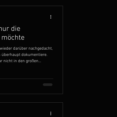
nur die
n möchte
r wieder darüber nachgedacht,
 überhaupt dokumentiere.
ar nicht in den großen
n den stillen Augenblicken, in
de diese Momente geben oft
el, die später zu
en weiteren Weg im Leben
ereiche irgendwie
enseitig beeinflussen, den