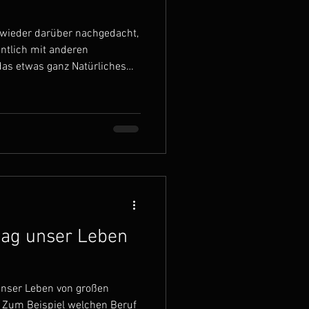
r wieder darüber nachgedacht,
ntlich mit anderen
 das etwas ganz Natürliches
ne dass wir es bewusst
 es so einfach geworden, das
obachten. Man öffnet Social
roßen Bühnen, erfolgreiche
beeindruckenden Studios oder
u das err
tag unser Leben
nser Leben von großen
 Zum Beispiel welchen Beruf