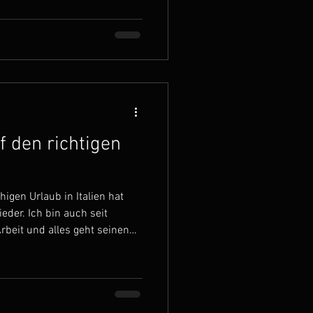
oller Energie. Man hat viele
gen. Vielleicht kennst du das
jekt gestartet hast. Das
st jedoch, dass die
. In meinem
f den richtigen
.
gen Urlaub in Italien hat
eder. Ich bin auch seit
rbeit und alles geht seinen
nde genommen hat sich nichts
ub war. Im Urlaub hatte ich
u machen und einige dieser
 nach dem Urlaub weiter. Es