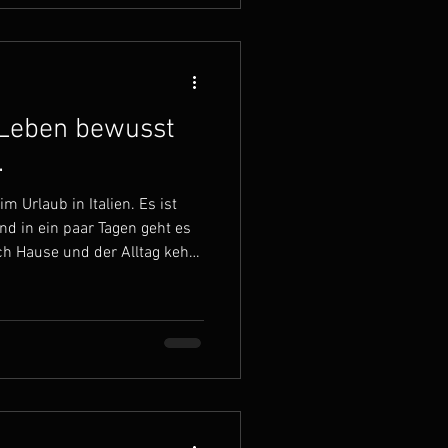
n Sinn gekommen und zum Teil
 wied
Leben bewusst
.
 Urlaub in Italien. Es ist
d in ein paar Tagen geht es
h Hause und der Alltag kehrt
rtikel immer bereits ein paar
inen ist heute, wo dieser
 mein letzter Urlaubstag in
ich mit meiner Familie die
 auf der Hotelterasse und