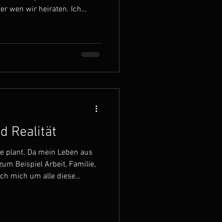
r wen wir heiraten. Ich
 viel stärker durch unseren
tag besteht nämlich ebenfalls
nicht immer die großen
 Alltag bestimmen sondern
tscheidungen, die wir jeden
he ich heute
d Realität
ge plant. Da mein Leben aus
zum Beispiel Arbeit, Familie,
ich mich um alle diese
auche ich einen guten
schaue immer wann habe ich
 volle Aufmerksamkeit und