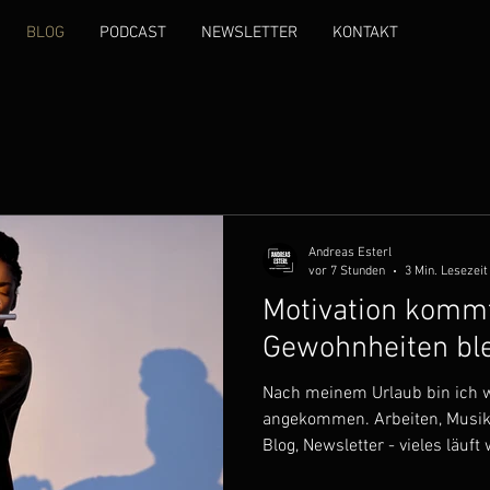
BLOG
PODCAST
NEWSLETTER
KONTAKT
Andreas Esterl
vor 7 Stunden
3 Min. Lesezeit
Motivation kommt
Gewohnheiten ble
Nach meinem Urlaub bin ich w
angekommen. Arbeiten, Musik
Blog, Newsletter - vieles läuf
Dabei ist mir etwas bewusst