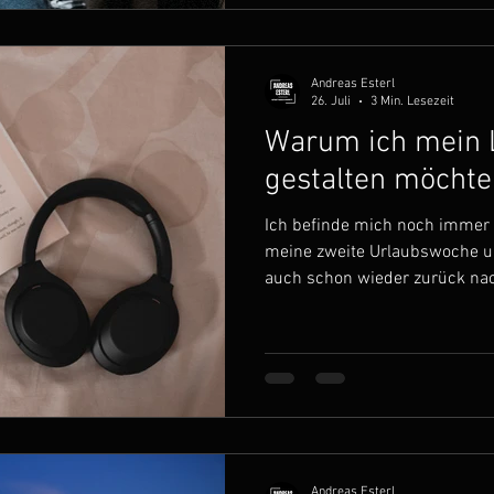
sind mir einige Fragen in de
auch Fragen, die mich immer
Andreas Esterl
26. Juli
3 Min. Lesezeit
Warum ich mein 
gestalten möchte
Ich befinde mich noch immer im
meine zweite Urlaubswoche un
auch schon wieder zurück nac
wieder ein. Da ich meine Bloga
Tage schreibe bevor sie ersche
Artikel erscheint, auch bereits
Italien und in der Nacht trete 
Rückreise an. Ich sitze gerade
beobachte die Mensche
Andreas Esterl