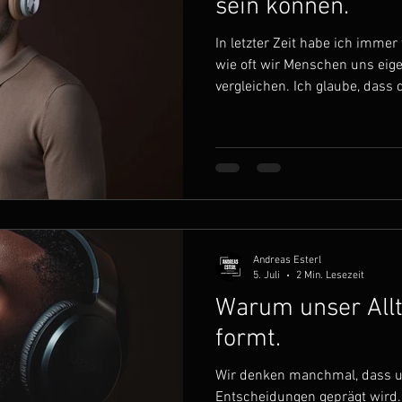
sein können.
In letzter Zeit habe ich imme
wie oft wir Menschen uns eige
vergleichen. Ich glaube, dass
ist. Oft passiert es sogar, oh
wahrnehmen. Gerade heute ist
Leben anderer Menschen zu be
Media und sieht Musiker auf g
Songwriter, Produzenten mit 
Menschen, die scheinbar gena
Andreas Esterl
5. Juli
2 Min. Lesezeit
Warum unser All
formt.
Wir denken manchmal, dass u
Entscheidungen geprägt wird.