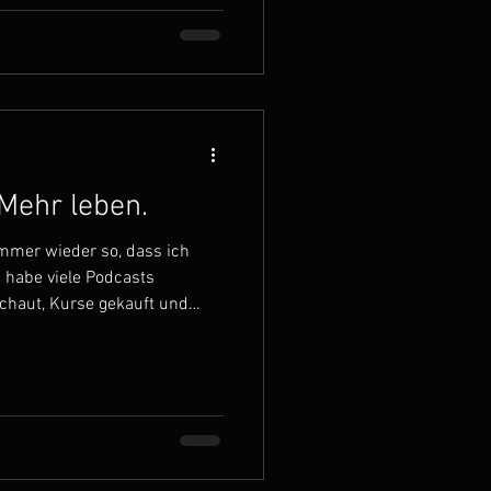
e wichtige Sache zu lenken.
 oft nicht so wie man es
sehene Dinge dah
Mehr leben.
immer wieder so, dass ich
h habe viele Podcasts
chaut, Kurse gekauft und
 es dabei wichtig immer
ntdecken und mich weiterzu
er Zeit jedoch bei mir selbst
 war, dass ich zwar
ieder neues Wissen
sikalisch und als Mensch