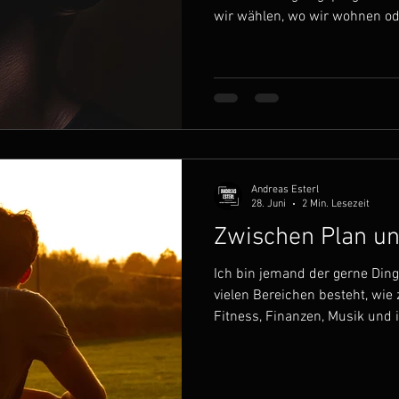
wir wählen, wo wir wohnen ode
glaube aber, dass unser Leben
Alltag geprägt wird. Unser All
aus Entscheidungen. Es sind 
Entscheidungen, die unseren
sehr oft die vielen kleinen En
Tag treffen. Zum Beispiel: Ste
Andreas Esterl
28. Juni
2 Min. Lesezeit
Zwischen Plan un
Ich bin jemand der gerne Din
vielen Bereichen besteht, wie 
Fitness, Finanzen, Musik und 
Bereiche kümmern möchte, br
Überblick. Das bedeutet ich 
für etwas Zeit um dann meine